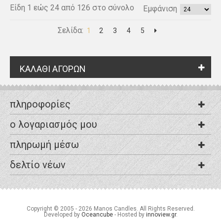
Είδη 1 εώς 24 από 126 στο σύνολο
Εμφάνιση
Σελίδα:
1
2
3
4
5
ΚΑΛΑΘΙ ΑΓΟΡΩΝ
πληροφορίες
ο λογαριασμός μου
πληρωμή μέσω
δελτίο νέων
Copyright © 2005 - 2026 Manos Candles. All Rights Reserved.
Developed by
Oceancube
- Hosted by
innoview.gr
.